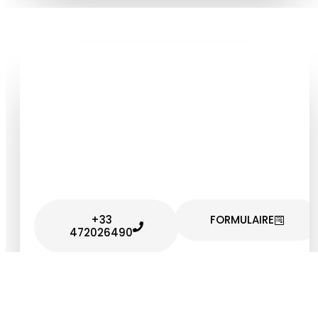
Demandez un
devis
Parlez-nous de votre
projet
+33
FORMULAIRE
472026490