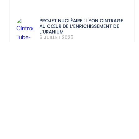
PROJET NUCLÉAIRE : LYON CINTRAGE
AU CŒUR DE L’ENRICHISSEMENT DE
L’URANIUM
6 JUILLET 2025
SECONDE PARTIE D’ANNÉE TRÈS
NUCLÉAIRE POUR LYON CINTRAGE !
9 DÉCEMBRE 2024